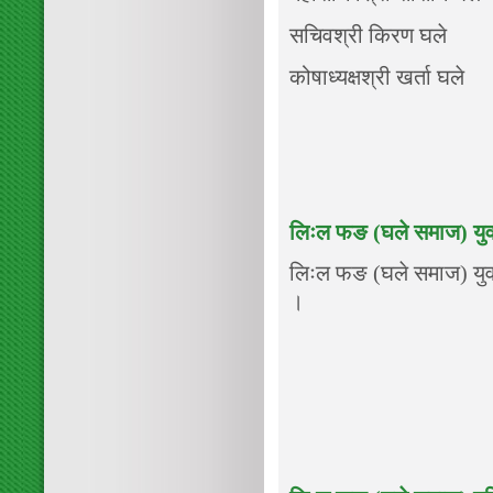
सचिवश्री किरण घले
कोषाध्यक्षश्री खर्ता घले
लिःल फङ (घले समाज) युवा 
लिःल फङ (घले समाज) युवा 
।