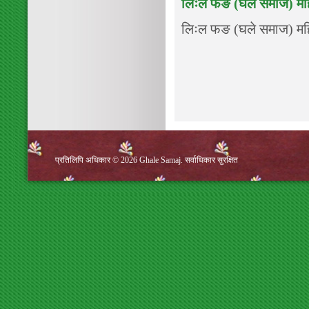
लिःल फङ (घले समाज) महि
लिःल फङ (घले समाज) महि
प्रतिलिपि अधिकार © 2026 Ghale Samaj. सर्वाधिकार सुरक्षित