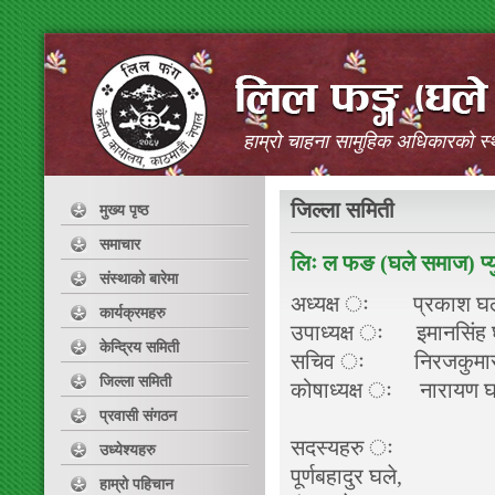
हाम्रो चाहना सामुहिक अधिकारको स्
जिल्ला समिती
मुख्य पृष्ठ
समाचार
लिः ल फङ (घले समाज) प्य
संस्थाको बारेमा
अध्यक्ष ः प्रकाश घ
कार्यक्रमहरु
उपाध्यक्ष ः इमानसि
केन्द्रिय समिती
सचिव ः निरजकुमा
जिल्ला समिती
कोषाध्यक्ष ः नारायण
प्रवासी संगठन
सदस्यहरु ः
उध्येश्यहरु
पूर्णबहादुर घले,
हाम्रो पहिचान