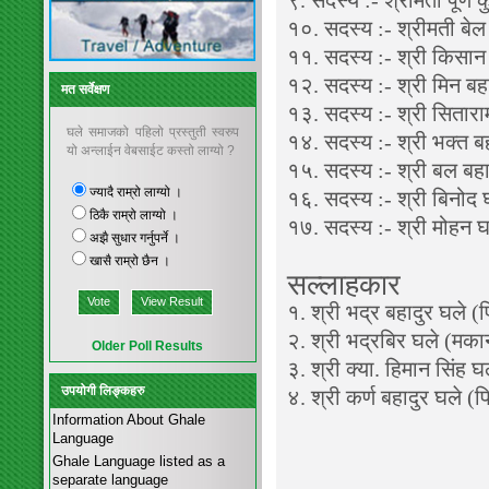
९. सदस्य :- श्रीमती पूर्ण
१०. सदस्य :- श्रीमती बेल
११. सदस्य :- श्री किसान
१२. सदस्य :- श्री मिन बहा
मत सर्वेक्षण
१३. सदस्य :- श्री सिताराम
घले समाजको पहिलो प्रस्तुती स्वरुप
१४. सदस्य :- श्री भक्त ब
यो अन्लाईन वेबसाईट कस्तो लाग्यो ?
१५. सदस्य :- श्री बल बहा
ज्यादै राम्रो लाग्यो ।
१६. सदस्य :- श्री बिनोद
ठिकै राम्रो लाग्यो ।
१७. सदस्य :- श्री मोहन घल
अझै सुधार गर्नुपर्ने ।
खासै राम्रो छैन ।
सल्लाहकार
Vote
View Result
१. श्री भद्र बहादुर घले (
२. श्री भद्रबिर घले (मका
Older Poll Results
३. श्री क्या. हिमान सिंह घ
उपयोगी लिङ्कहरु
४. श्री कर्ण बहादुर घले (
Information About Ghale
Language
Ghale Language listed as a
separate language