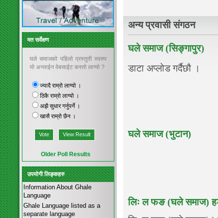
अन्य प्रवासी संगठन
मत सर्वेक्षण
घले समाज (सिङ्गापुर)
घले समाजको पहिलो प्रस्तुती स्वरुप
डाटा अप्लोड गर्दैछौ ।
यो अन्लाईन वेबसाईट कस्तो लाग्यो ?
ज्यादै राम्रो लाग्यो ।
ठिकै राम्रो लाग्यो ।
अझै सुधार गर्नुपर्ने ।
खासै राम्रो छैन ।
घले समाज (भुटान)
Vote
View Result
Older Poll Results
उपयोगी लिङ्कहरु
Information About Ghale
Language
लिः ल फङ (घले समाज)
Ghale Language listed as a
separate language