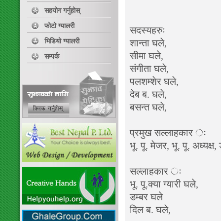
सहयोग गर्नुहोस्
फोटो ग्यालरी
सदस्यहरुः
भिडियो ग्यालरी
शान्ता घले
सीमा घले,
सम्पर्क
संगीता घले
पलशम्शेर घल
देब ब. घले,
बसन्त घले, 
प्रमुख सल्लाहकार ः
भू. पू. मेजर, भू. पू. अध्
सल्लाहकार ः
भू. पू.क्या ग्या
डम्बर घले
दिल ब. घले